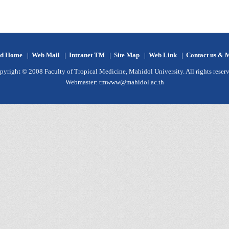
d Home
|
Web Mail
|
Intranet TM
|
Site Map
|
Web Link
|
Contact us & 
pyright © 2008 Faculty of Tropical Medicine, Mahidol University. All rights reserv
Webmaster:
tmwww@mahidol.ac.th