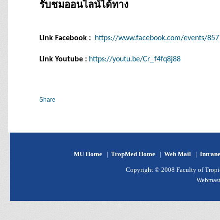
รับชมออนไลน์ได้ทาง
Link Facebook :
https://www.facebook.com/events/85
Link Youtube :
https://youtu.be/Cr_f4fq8j88
Share
MU Home
|
TropMed Home
|
Web Mail
|
Intran
Copyright © 2008 Faculty of Tropic
Webmast