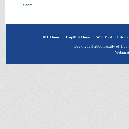
Share
MU Home
|
TropMed Home
|
Web Mail
|
Intran
Copyright © 2008 Faculty of Tropic
Webmast