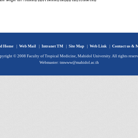
d Home
|
Web Mail
|
Intranet TM
|
Site Map
|
Web Link
|
Contact us & 
pyright © 2008 Faculty of Tropical Medicine, Mahidol University. All rights reserv
Webmaster:
tmwww@mahidol.ac.th