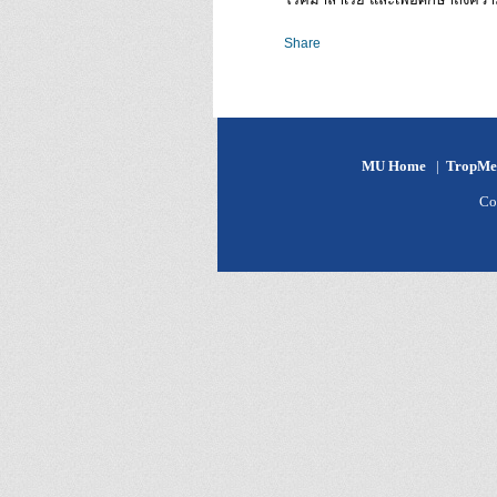
Share
MU Home
|
TropMe
Co