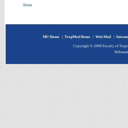
Share
MU Home
|
TropMed Home
|
Web Mail
|
Intran
Copyright © 2008 Faculty of Tropic
Webmast