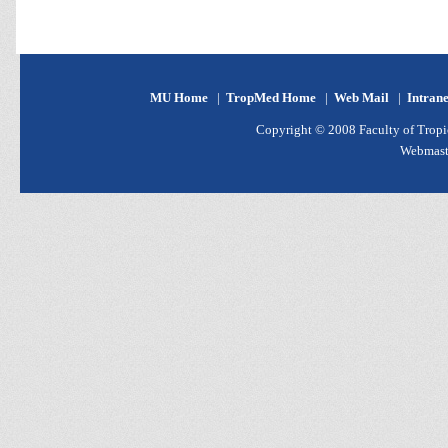
MU Home
|
TropMed Home
|
Web Mail
|
Intran
Copyright © 2008 Faculty of Tropic
Webmast