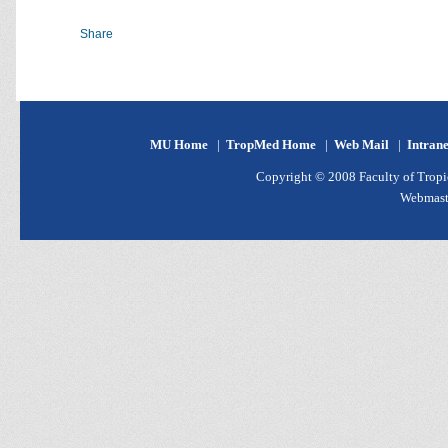
Share
MU Home
|
TropMed Home
|
Web Mail
|
Intran
Copyright © 2008 Faculty of Tropic
Webmast