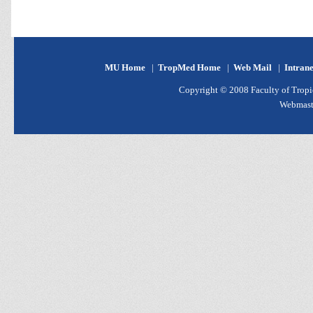
MU Home
|
TropMed Home
|
Web Mail
|
Intran
Copyright © 2008 Faculty of Tropic
Webmast