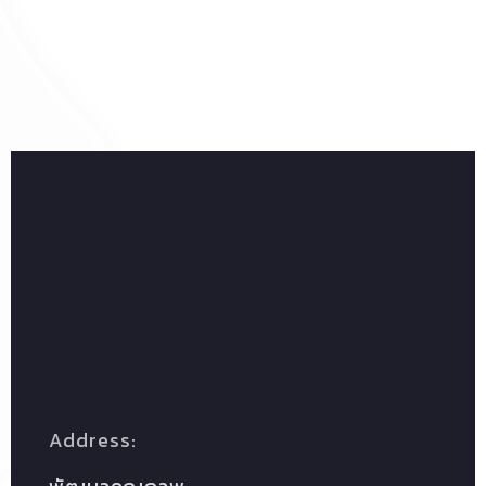
วิทยาเขตพญาไท
การซ้อมแผน BCM&BCP วิทยาเขตพญาไท
Address: