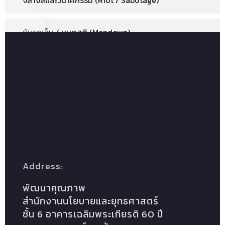
จลาจลและวินาศกรรม (Riot / Sabotage)
ผู้บาดเจ็บ / หมดสติ (Mandown)
กัมมันตรังสี / สารเคมีรั่วไหล (Harzadous Material
Spill)
โรคระบาด (Epidemic / Pandemic)
Address:
พัฒนาคุณภาพ
สำนักงานนโยบายและยุทธศาสตร์
ชั้น 6 อาคารเฉลิมพระเกียรติ 60 ปี