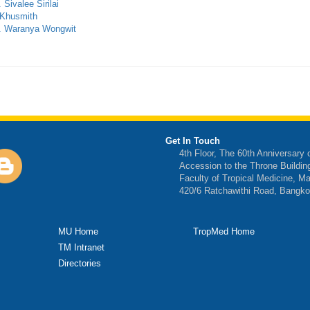
 Sivalee Sirilai
n Khusmith
f. Waranya Wongwit
Get In Touch
4th Floor, The 60th Anniversary 
Accession to the Throne Buildin
Faculty of Tropical Medicine, Ma
420/6 Ratchawithi Road, Bangko
MU Home
TropMed Home
TM Intranet
Directories