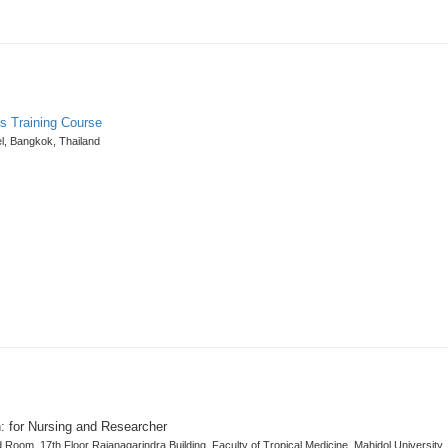
s Training Course
l, Bangkok, Thailand
: for Nursing and Researcher
 Room, 17th Floor Rajanagarindra Building, Faculty of Tropical Medicine, Mahidol University