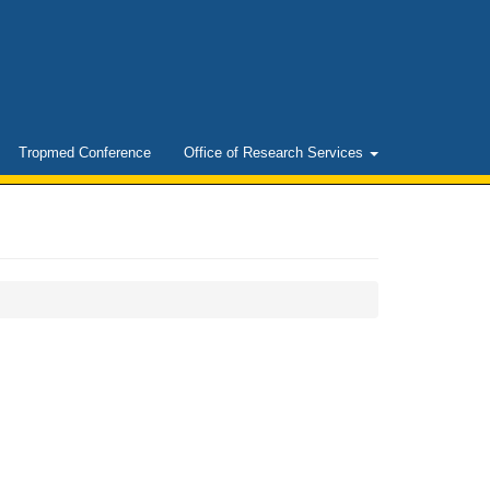
Tropmed Conference
Office of Research Services