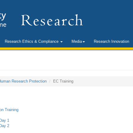
Research Ethics & Compliance
Media
Research Innovation
Human Research Protection
EC Training
n Training
Day 1
Day 2