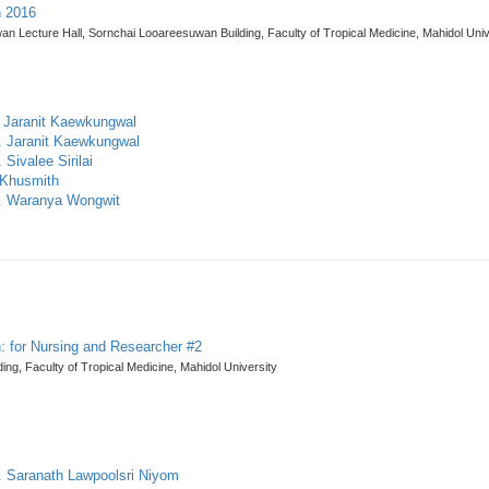
n 2016
n Lecture Hall, Sornchai Looareesuwan Building, Faculty of Tropical Medicine, Mahidol Univ
f. Jaranit Kaewkungwal
f. Jaranit Kaewkungwal
 Sivalee Sirilai
n Khusmith
f. Waranya Wongwit
: for Nursing and Researcher #2
ding, Faculty of Tropical Medicine, Mahidol University
of. Saranath Lawpoolsri Niyom