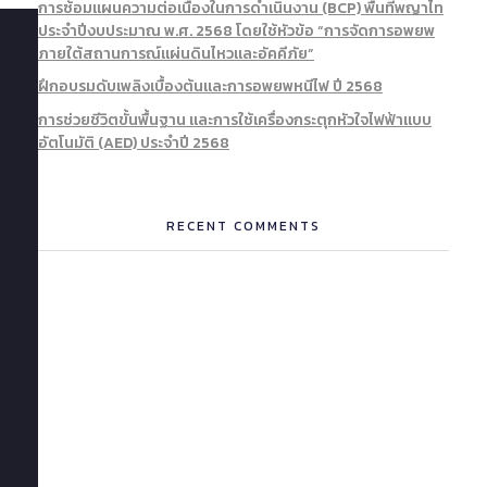
การซ้อมแผนความต่อเนื่องในการดำเนินงาน (BCP) พื้นที่พญาไท
ประจำปีงบประมาณ พ.ศ. 2568 โดยใช้หัวข้อ “การจัดการอพยพ
ภายใต้สถานการณ์แผ่นดินไหวและอัคคีภัย”
ฝึกอบรมดับเพลิงเบื้องต้นและการอพยพหนีไฟ ปี 2568
การช่วยชีวิตขั้นพื้นฐาน และการใช้เครื่องกระตุกหัวใจไฟฟ้าแบบ
อัตโนมัติ (AED) ประจำปี 2568
ม
Phone:
Office
Quick
ห
RECENT COMMENTS
า
โทรศัพท์:
Hours:
Links
0-
วิ
Address:
2306-
8.30
ท
:
9121
สำนักงาน
น.
ย
ภายใน
นโยบายและ
-
า
:
ยุทธศาสตร์
16.30
ลั
1303,1361
ชั้น 6 อาคาร
น.
เฉลิมพระเกียรติ
ย