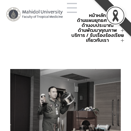
หน้าหลัก
ด้านแผนยุทธศาสตร์
ด้านงบประมาณ
โครงสร้างองค์กร
ยุทธศาสตร์คณะฯ
ด้านพัฒนาคุณภาพ
การใช้จ่ายงบประมาณประจำปี
ข้อตกลงการปฏิบัติงาน
แผนยุทธศาสตร์คณะฯ
สรุปค่าใช้จ่าย
บริการ / รับเรื่องร้องเรียน
พัฒนาคุณภาพ
ผลการดำเนินงานตามยุทธศาสตร์
กิจกรรมนโยบายและยุทธศาสตร์
คณะเวชศาสตร์เขตร้อน
คำขอตั้งงบประมาณ
กิจกรรมพัฒนาคุณภาพ
การบริหารความเสี่ยง
เกี่ยวกับเรา
แบบฟอร์ม
หน่วยงานภายใน
รหัสศูนย์ต้นทุน
การบริหารความเสี่ยงองค์กร
การจัดการความรู้
คำสั่งและประกาศ
ติดต่อเรา
กิจกรรมบริหารงบประมาณ
แผนฉุกเฉินและบริหารความต่อ
มหกรรมคุณภาพเขตร้อน
เกณฑ์การแบ่งหน่วยงานภายใน
About
TropMed Museum
ครั้งที่ 4 ปี 2568
เนื่อง
ส่วนงาน
รวมกิจกรรม OPS
การบริหารความต่อเนื่อง
ระบบรายงานความเสี่ยง
SDG-Publication
การจัดการเรื่องร้องเรียน
กระบวนการพัฒนาคุณภาพของ
แผนฉุกเฉินในสถานการณ์ต่าง ๆ
กิจกรรมบริหารความเสี่ยง
รับเรื่องร้องเรียนออนไลน์
ธรณีพิบัติภัย 2568
คณะฯ