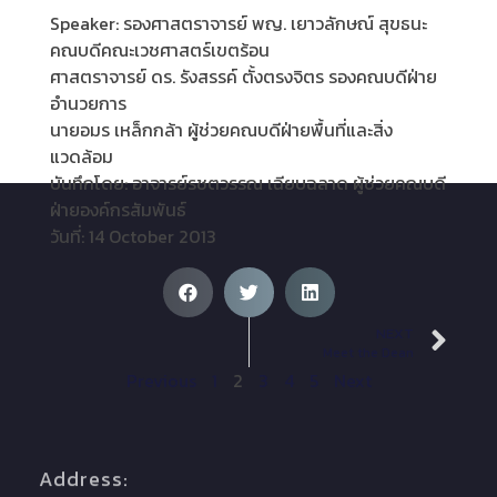
Speaker: รองศาสตราจารย์ พญ. เยาวลักษณ์ สุขธนะ
คณบดีคณะเวชศาสตร์เขตร้อน
ศาสตราจารย์ ดร. รังสรรค์ ตั้งตรงจิตร รองคณบดีฝ่าย
อำนวยการ
นายอมร เหล็กกล้า ผู้ช่วยคณบดีฝ่ายพื้นที่และสิ่ง
แวดล้อม
บันทึกโดย: อาจารย์รชตวรรณ เฉียบฉลาด ผู้ช่วยคณบดี
ฝ่ายองค์กรสัมพันธ์
วันที่: 14 October 2013
NEXT
Meet the Dean
Previous
1
2
3
4
5
Next
Address: