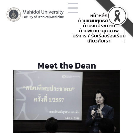
หน้าหลัก
ด้านแผนยุทธศาสตร์
ด้านงบประมาณ
โครงสร้างองค์กร
ยุทธศาสตร์คณะฯ
ด้านพัฒนาคุณภาพ
การใช้จ่ายงบประมาณประจำปี
ข้อตกลงการปฏิบัติงาน
แผนยุทธศาสตร์คณะฯ
สรุปค่าใช้จ่าย
บริการ / รับเรื่องร้องเรียน
พัฒนาคุณภาพ
ผลการดำเนินงานตามยุทธศาสตร์
กิจกรรมนโยบายและยุทธศาสตร์
คณะเวชศาสตร์เขตร้อน
คำขอตั้งงบประมาณ
กิจกรรมพัฒนาคุณภาพ
การบริหารความเสี่ยง
เกี่ยวกับเรา
แบบฟอร์ม
หน่วยงานภายใน
รหัสศูนย์ต้นทุน
การบริหารความเสี่ยงองค์กร
การจัดการความรู้
คำสั่งและประกาศ
ติดต่อเรา
กิจกรรมบริหารงบประมาณ
แผนฉุกเฉินและบริหารความต่อ
มหกรรมคุณภาพเขตร้อน
เกณฑ์การแบ่งหน่วยงานภายใน
About
TropMed Museum
ครั้งที่ 4 ปี 2568
เนื่อง
ส่วนงาน
รวมกิจกรรม OPS
การบริหารความต่อเนื่อง
ระบบรายงานความเสี่ยง
SDG-Publication
การจัดการเรื่องร้องเรียน
Meet the Dean
กระบวนการพัฒนาคุณภาพของ
แผนฉุกเฉินในสถานการณ์ต่าง ๆ
กิจกรรมบริหารความเสี่ยง
รับเรื่องร้องเรียนออนไลน์
ธรณีพิบัติภัย 2568
คณะฯ