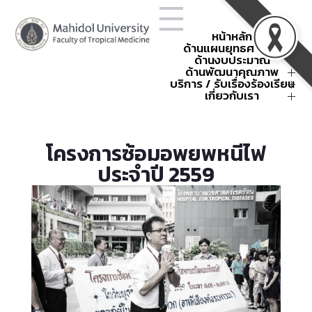
หน้าหลัก
ด้านแผนยุทธศาสตร์
ด้านงบประมาณ
โครงสร้างองค์กร
ยุทธศาสตร์คณะฯ
ด้านพัฒนาคุณภาพ
การใช้จ่ายงบประมาณประจำปี
ข้อตกลงการปฏิบัติงาน
แผนยุทธศาสตร์คณะฯ
สรุปค่าใช้จ่าย
บริการ / รับเรื่องร้องเรียน
พัฒนาคุณภาพ
ผลการดำเนินงานตามยุทธศาสตร์
กิจกรรมนโยบายและยุทธศาสตร์
คณะเวชศาสตร์เขตร้อน
คำขอตั้งงบประมาณ
กิจกรรมพัฒนาคุณภาพ
การบริหารความเสี่ยง
เกี่ยวกับเรา
แบบฟอร์ม
หน่วยงานภายใน
รหัสศูนย์ต้นทุน
การบริหารความเสี่ยงองค์กร
การจัดการความรู้
คำสั่งและประกาศ
ติดต่อเรา
กิจกรรมบริหารงบประมาณ
แผนฉุกเฉินและบริหารความต่อ
มหกรรมคุณภาพเขตร้อน
เกณฑ์การแบ่งหน่วยงานภายใน
About
TropMed Museum
ครั้งที่ 4 ปี 2568
เนื่อง
ส่วนงาน
รวมกิจกรรม OPS
การบริหารความต่อเนื่อง
ระบบรายงานความเสี่ยง
SDG-Publication
การจัดการเรื่องร้องเรียน
โครงการซ้อมอพยพหนีไฟ
กระบวนการพัฒนาคุณภาพของ
แผนฉุกเฉินในสถานการณ์ต่าง ๆ
กิจกรรมบริหารความเสี่ยง
รับเรื่องร้องเรียนออนไลน์
ธรณีพิบัติภัย 2568
คณะฯ
ประจำปี 2559