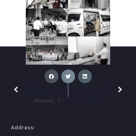
PREVIOUS
NEXT
การบรรยายและฝึกซ้อม เรื่อง แผนเผชิญเหตุฉุกเฉิน กรณีคนร้ายข่มขู่และลอบวางระเบิด
Talk Today Talk to Dean #3
Previous
1
2
3
…
5
Next
Address: