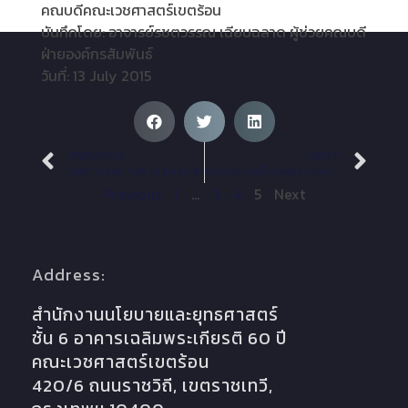
คณบดีคณะเวชศาสตร์เขตร้อน
บันทึกโดย: อาจารย์รชตวรรณ เฉียบฉลาด ผู้ช่วยคณบดี
ฝ่ายองค์กรสัมพันธ์
วันที่: 13 July 2015
PREVIOUS
NEXT
Talk Today Talk to Dean #1
มหาวิทยาลัยอ๊อกซ์ฟอร์ด สหราชอาณาจักร เยี่ยมชมด้านการบริหารความเสี่ยง คณะเวชศาสตร์เขตร้อน
Previous
1
…
3
4
5
Next
Address:
สำนักงานนโยบายและยุทธศาสตร์
ชั้น 6 อาคารเฉลิมพระเกียรติ 60 ปี
คณะเวชศาสตร์เขตร้อน
420/6 ถนนราชวิถี, เขตราชเทวี,