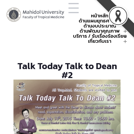
หน้าหลัก
ด้านแผนยุทธศาสตร์
ด้านงบประมาณ
โครงสร้างองค์กร
ยุทธศาสตร์คณะฯ
ด้านพัฒนาคุณภาพ
การใช้จ่ายงบประมาณประจำปี
ข้อตกลงการปฏิบัติงาน
แผนยุทธศาสตร์คณะฯ
สรุปค่าใช้จ่าย
บริการ / รับเรื่องร้องเรียน
พัฒนาคุณภาพ
ผลการดำเนินงานตามยุทธศาสตร์
กิจกรรมนโยบายและยุทธศาสตร์
คณะเวชศาสตร์เขตร้อน
คำขอตั้งงบประมาณ
กิจกรรมพัฒนาคุณภาพ
การบริหารความเสี่ยง
เกี่ยวกับเรา
แบบฟอร์ม
หน่วยงานภายใน
รหัสศูนย์ต้นทุน
การบริหารความเสี่ยงองค์กร
การจัดการความรู้
คำสั่งและประกาศ
ติดต่อเรา
กิจกรรมบริหารงบประมาณ
แผนฉุกเฉินและบริหารความต่อ
มหกรรมคุณภาพเขตร้อน
เกณฑ์การแบ่งหน่วยงานภายใน
About
TropMed Museum
ครั้งที่ 4 ปี 2568
เนื่อง
ส่วนงาน
รวมกิจกรรม OPS
การบริหารความต่อเนื่อง
ระบบรายงานความเสี่ยง
SDG-Publication
การจัดการเรื่องร้องเรียน
Talk Today Talk to Dean
กระบวนการพัฒนาคุณภาพของ
แผนฉุกเฉินในสถานการณ์ต่าง ๆ
กิจกรรมบริหารความเสี่ยง
รับเรื่องร้องเรียนออนไลน์
ธรณีพิบัติภัย 2568
คณะฯ
#2