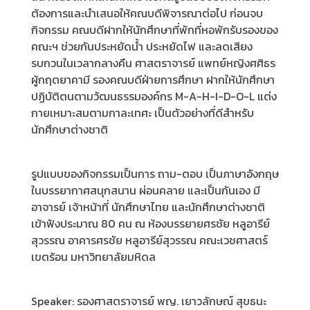
ต้องการและนำเสนอให้คณบดีพิจารณาต่อไป ก่อนจบ
กิจกรรม คณบดีฝากให้นักศึกษาที่พักที่หอพักรับรองของ
คณะฯ ช่วยกันประหยัดน้ำ ประหยัดไฟ และลดเสียง
รบกวนในเวลากลางคืน ศาสตราจารย์ แพทย์หญิงศศิธร
ผู้กฤตยาคามี รองคณบดีฝ่ายการศึกษา ฝากให้นักศึกษา
ปฏิบัติตนตามวัฒนธรรมองค์กร M-A-H-I-D-O-L แต่ง
กายเหมาะสมตามกาละเทศะ เป็นตัวอย่างที่ดีสำหรับ
นักศึกษาต่างชาติ
รูปแบบของกิจกรรมเป็นการ ถาม-ตอบ เป็นภาษาอังกฤษ
ในบรรยากาศสนุกสนาน ผ่อนคลาย และเป็นกันเอง มี
อาจารย์ เจ้าหน้าที่ นักศึกษาไทย และนักศึกษาต่างชาติ
เข้าฟังประมาณ 80 คน ณ ห้องบรรยายศรชัย หลูอารีย์
สุวรรณ อาคารศรชัย หลูอารีย์สุวรรณ คณะเวชศาสตร์
เขตร้อน มหาวิทยาลัยมหิดล
Speaker: รองศาสตราจารย์ พญ. เยาวลักษณ์ สุขธนะ