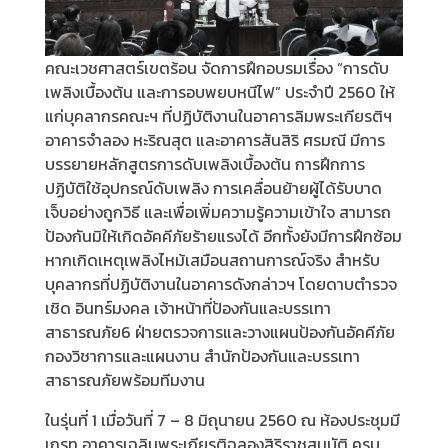
คณะเวชศาสตร์เขตร้อน จัดการฝึกอบรมเรื่อง “การดับ
เพลิงเบื้องต้น และการอบพยบหนีไฟ” ประจำปี 2560 ให้
แก่บุคลากรคณะฯ ที่ปฏิบัติงานในอาคารลิมพระเกียรติฯ
อาคารจำลอง หะริณสุต และอาคารสันสิริ ศรมณี มีการ
บรรยายหลักสูตรการดับเพลิงเบื้องต้น การฝึกการ
ปฏิบัติใช้อุปกรณ์ดับเพลิง การเคลื่อนย้ายผู้ได้รับบาด
เจ็บอย่างถูกวิธี และเพื่อเพิ่มความรู้ความเข้าใจ สามารถ
ป้องกันมิให้เกิดอัคคีภัยร้ายแรงได้ อีกทั้งยังมีการฝึกซ้อม
หากเกิดเหตุเพลิงไหม้เสมือนสถานการณ์จริง สำหรับ
บุคลากรที่ปฏิบัติงานในอาคารดังกล่าวฯ โดยดาบตำรวจ
เชิด อินทร์มงคล เจ้าหน้าที่ป้องกันและบรรเทา
สาธารณภัย6 ฝ่ายตรวจการและวางแผนป้องกันอัคคีภัย
กองวิชาการและแผนงาน สำนักป้องกันและบรรเทา
สาธารณภัยพร้อมทีมงาน
ในรุ่นที่ 1 เมื่อวันที่ 7 – 8 มิถุนายน 2560 ณ ห้องประชุมมี
เกรท อาคารเฉลิมพระเกียรติฉลองสิริราชสมบัติ ครบ