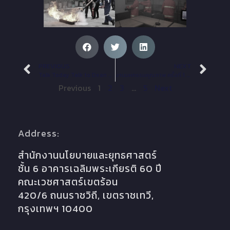
PREVIOUS
NEXT
Talk Today Talk to Dean #3
งานมหกรรมคุณภาพ ครั้งที่ 1 TropMed Quality Fair #1 “เขตร้อนก้าวไกล ใส่ใจในคุณภาพ”
Previous
1
2
3
…
5
Next
Address:
สำนักงานนโยบายและยุทธศาสตร์
ชั้น 6 อาคารเฉลิมพระเกียรติ 60 ปี
คณะเวชศาสตร์เขตร้อน
420/6 ถนนราชวิถี, เขตราชเทวี,
กรุงเทพฯ 10400