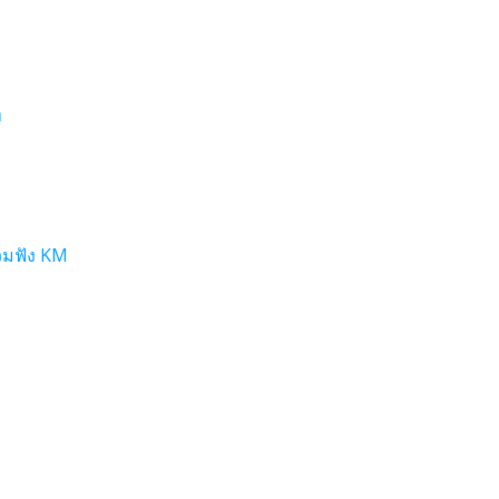
ท
วมฟัง KM