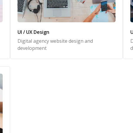
UI / UX Design
U
Digital agency website design and
D
development
d