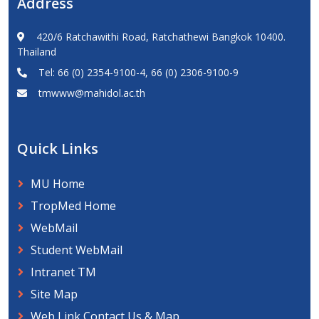
Address
420/6 Ratchawithi Road, Ratchathewi Bangkok 10400.
Thailand
Tel: 66 (0) 2354-9100-4, 66 (0) 2306-9100-9
tmwww@mahidol.ac.th
Quick Links
MU Home
TropMed Home
WebMail
Student WebMail
Intranet TM
Site Map
Web Link Contact Us & Map