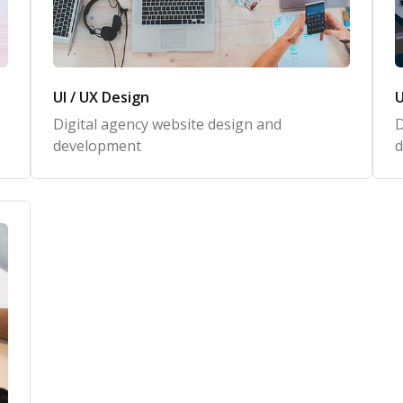
UI / UX Design
U
Digital agency website design and
D
development
d