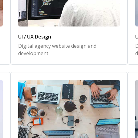
UI / UX Design
U
Digital agency website design and
D
development
d