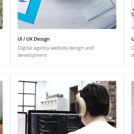
UI / UX Design
U
Digital agency website design and
D
development
d