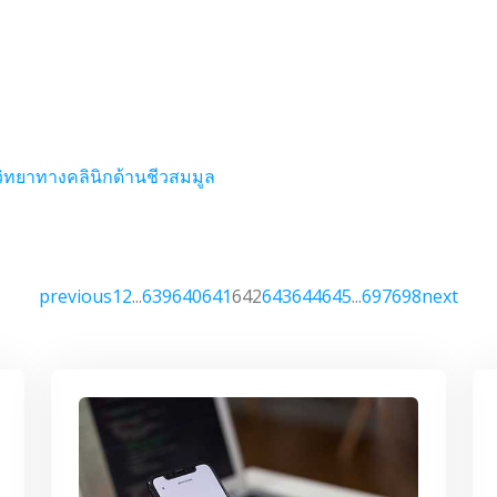
ัชวิทยาทางคลินิกด้านชีวสมมูล
previous
1
2
...
639
640
641
642
643
644
645
...
697
698
next