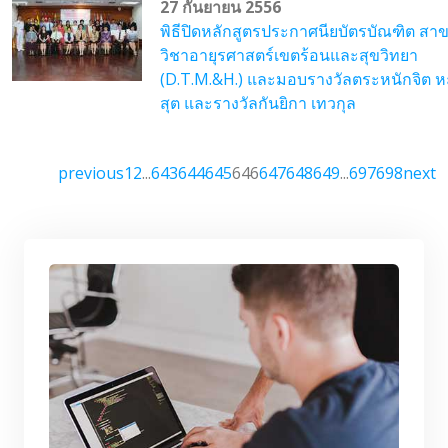
27 กันยายน 2556
พิธีปิดหลักสูตรประกาศนียบัตรบัณฑิต สา
วิชาอายุรศาสตร์เขตร้อนและสุขวิทยา
(D.T.M.&H.) และมอบรางวัลตระหนักจิต ห
สุต และรางวัลกันยิกา เทวกุล
previous
1
2
...
643
644
645
646
647
648
649
...
697
698
next