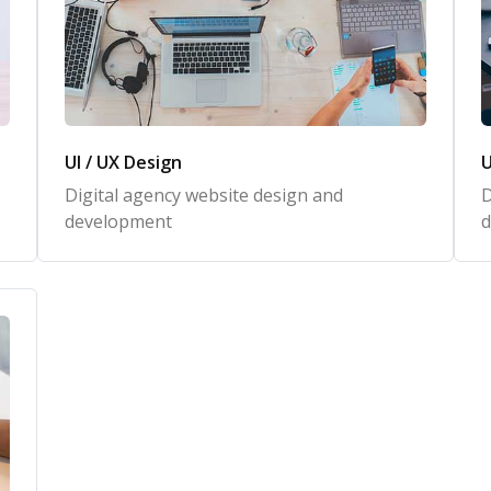
UI / UX Design
U
Digital agency website design and
D
development
d