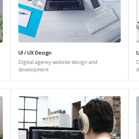
UI / UX Design
U
Digital agency website design and
D
development
d