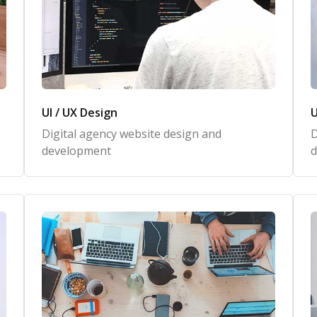
UI / UX Design
U
Digital agency website design and
D
development
d