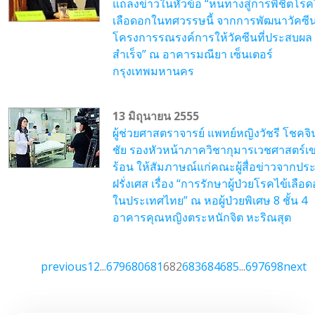
แถลงข่าวในหัวข้อ “หนทางสู่การพิชิตโรค
เลือดอกในทศวรรษนี้ จากการพัฒนาวัคซีนไ
โครงการรณรงค์การให้วัคซีนที่ประสบผล
สำเร็จ” ณ อาคารมณียา เซ็นเตอร์
กรุงเทพมหานคร
13 มิถุนายน 2555
ผู้ช่วยศาสตราจารย์ แพทย์หญิงวัชรี โชคจ
ชัย รองหัวหน้าภาควิชากุมารเวชศาสตร์เ
ร้อน ให้สัมภาษณ์แก่คณะผู้สื่อข่าวจากปร
ฝรั่งเศส เรื่อง “การรักษาผู้ป่วยโรคไข้เลือ
ในประเทศไทย” ณ หอผู้ป่วยพิเศษ 8 ชั้น 4
อาคารคุณหญิงตระหนักจิต หะริณสุต
previous
1
2
...
679
680
681
682
683
684
685
...
697
698
next