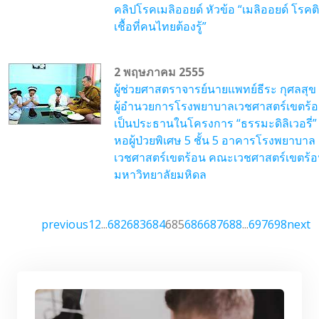
คลิปโรคเมลิออยด์ หัวข้อ “เมลิออยด์ โรคต
เชื้อที่คนไทยต้องรู้”
2 พฤษภาคม 2555
ผู้ช่วยศาสตราจารย์นายแพทย์ธีระ กุศลสุข
ผู้อำนวยการโรงพยาบาลเวชศาสตร์เขตร้
เป็นประธานในโครงการ “ธรรมะดิลิเวอรี่
หอผู้ป่วยพิเศษ 5 ชั้น 5 อาคารโรงพยาบาล
เวชศาสตร์เขตร้อน คณะเวชศาสตร์เขตร้
มหาวิทยาลัยมหิดล
previous
1
2
...
682
683
684
685
686
687
688
...
697
698
next