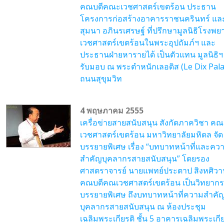
คณบดีคณะเวชศาสตร์เขตร้อน ประธาน
โครงการก่อสร้างอาคารราชนครินทร์ แล
สุมนา อภินรเศรษฐ์ ที่ปรึกษามูลนิธิโรงพ
เวชศาสตร์เขตร้อนในพระอุปถัมภ์ฯ และ
ประธานฝ่ายหารายได้ เป็นตัวแทน มูลนิธิฯ 
รับมอบ ณ พระตำหนักเลอดิส (Le Dix Pala
ถนนสุขุมวิท
4 พฤษภาคม 2555
เครื่อข่ายสายสนับสนุน สังกัดภาควิชา ค
เวชศาสตร์เขตร้อน มหาวิทยาลัยมหิดล จัด
บรรยายพิเศษ เรื่อง “บทบาทหน้าที่และคว
สำคัญบุคลากรสายสนับสนุน” โดยรอง
ศาสตราจารย์ นายแพทย์ประตาป สิงหศิวา
คณบดีคณเวชศาสตร์เขตร้อน เป็นวิทยากร
บรรยายพิเศษ ถึงบทบาทหน้าที่ความสำคั
บุคลากรสายสนับสนุน ณ ห้องประชุม
เฉลิมพระเกียรติ ชั้น 5 อาคารเฉลิมพระเกีย