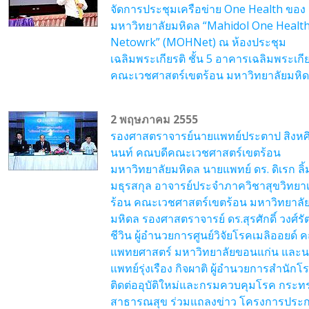
จัดการประชุมเครือข่าย One Health ของ
มหาวิทยาลัยมหิดล “Mahidol One Healt
Netowrk” (MOHNet) ณ ห้องประชุม
เฉลิมพระเกียรติ ชั้น 5 อาคารเฉลิมพระเกีย
คณะเวชศาสตร์เขตร้อน มหาวิทยาลัยมหิ
2 พฤษภาคม 2555
รองศาสตราจารย์นายแพทย์ประตาป สิงหศ
นนท์ คณบดีคณะเวชศาสตร์เขตร้อน
มหาวิทยาลัยมหิดล นายแพทย์ ดร. ดิเรก ลิ้
มธุรสกุล อาจารย์ประจำภาควิชาสุขวิทยา
ร้อน คณะเวชศาสตร์เขตร้อน มหาวิทยาลั
มหิดล รองศาสตราจารย์ ดร.สุรศักดิ์ วงศ์รั
ชีวิน ผู้อำนวยการศูนย์วิจัยโรคเมลิออยด์
แพทยศาสตร์ มหาวิทยาลัยขอนแก่น และ
แพทย์รุ่งเรือง กิจผาติ ผู้อำนวยการสำนักโ
ติดต่ออุบัติใหม่และกรมควบคุมโรค กระท
สาธารณสุข ร่วมแถลงข่าว โครงการประ