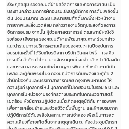
ธีระ กุศลสุข รองคณบดีฝ่ายสวัสดิการและกิจการพิเศษ เป็น
ประธานกล่าวเปิดการฝึกอบรมเชิงปฏิบัติการ การดับเพลิงชั้น
ต้น ปีงบประมาณ 2568 และนายสมศักดิ์เลาะพึ่ง หัวหน้างาน
กายภาพและสิ่งแวดล้อม กล่าวรายงานวัตถุประสงค์ของการ
จัดการอบรม จากนั้น ผู้ช่วยศาสตราจารย์ ดร.แพทย์หญิงวิ
รงค์รอง เจียรกุล รองคณบดีฝ่ายพัฒนาคุณภาพ ร่วมกล่าว
แนะนำระบบการบริหารความเสี่ยงของคณะฯ ในปัจจุบันการ
อบรมในครั้งนี้ ได้รับเกียรติจาก บริษัท วีเคเค ไฟร์ – เรสคิว
เทรนนิ่ง จำกัด นำโดย นายจักรกฤษณ์ คงคำ เจ้าหน้าที่ป้องกัน
และบรรเทาสารธารณภัยชำนาญการพิเศษ หัวหน้าสถานีดับ
เพลิงและกู้ภัยพระขโนง กองปฏิบัติการดับเพลิงและกู้ภัย 2
สำนักป้องกันและบรรเทาสาธารณภัย กรุงเทพมหานคร ให้
ความรู้แก่ บุคลากรใหม่ บุคลากรที่ไม่เคยอบรมในรอบ 5 ปี และ
บุคลากรในหน่วยงานองค์กรต่างประเทศในคณะเวชศาสตร์
เขตร้อน หัวข้อการปฏิบัติตนเมื่อเกิดเหตุอุบัติภัย การอพยพ
เพื่อการเคลื่อนย้ายและช่วยชีวิตขั้นพื้นฐาน และฝึกอบรมภาค
ปฏิบัติการใช้ดับเพลิงในสถานการณ์จำลอง เพื่อเป็นการลด
ความเสี่ยงที่อาจเกิดขึ้นจากเหตุฉุกเฉิน ณ ห้องประชุมมีเกรท
ชั้น 8 อาคารเฉลิมพระเกียรติฉลองสิริราชสมบัติครบ 60 […]