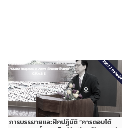
2567
/
กราดยิง
การบรรยายและฝึกปฏิบัติ “การตอบโต้