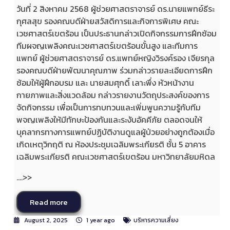
วันที่ 2 สิงหาคม 2568 ผู้ช่วยศาสตราจารย์ ดร.นายแพทย์ธีระ
กุศลสุข รองคณบดีฝ่ายสวัสดิการและกิจการพิเศษ คณะ
เวชศาสตร์เขตร้อน เป็นประธานกล่าวเปิดกิจกรรมการฝึกซ้อม
ทีมผจญเพลิงคณะเวชศาสตร์เขตร้อนขั้นสูง และทีมการ
แพทย์ ผู้ช่วยศาสตราจารย์ ดร.แพทย์หญิงวิรงค์รอง เจียรกุล
รองคณบดีฝ่ายพัฒนาคุณภาพ ร่วมกล่าวรายละเอียดการฝึก
ซ้อมให้ผู้ฝึกอบรม และ นายสมศุกดิ์ เลาะพึ่ง หัวหน้างาน
กายภาพและสิ่งแวดล้อม กล่าวรายงานวัตถุประสงค์ของการ
จัดกิจกรรม เพื่อเป็นการทบทวนและเพิ่มพูนความรู้กับทีม
พจญเพลิงให้มีทักษะป้องกันและระงับอัคคีภัย ตลอดจนให้
บุคลากรทางการแพทย์ปฏิบัติงานดูแลผู้ป่วยอย่างถูกต้องเมื่อ
เกิดเหตุวิกฤติ ณ ห้องประชุมเฉลิมพระเกียรติ ชั้น 5 อาคาร
เฉลิมพระเกียรติ คณะเวชศาสตร์เขตร้อน มหาวิทยาลัยมหิดล
....>>
Read more
August 2, 2025
1 year ago
บริหารความเสี่ยง