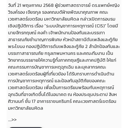
วันที่ 21 พฤษภาคม 2568 ผู้ช่วยศาสตราจารย์ ดร.แพทย์หญิง
วิรงค์รอง เจียรกุล รองคณบดีฝ่ายพัฒนาคุณภาพ คณะ
เวชศาสตร์เขตร้อน มหาวิทยาลัยมหิดล กล่าวเปิดการอบรม
เชิงปฏิบัติการ เรื่อง “ระบบบัญชาการเหตุการณ์ (CIS)” โดยมี
นายจักรกฤษณ์ คงคำ เจ้าพนักงานป้องกันและบรรเทา
สาธารณภัยชำนาญการพิเศษ หัวหน้าสถานีดับเพลิงและกู้ภัย
พระโขนง กองปฏิบัติการดับเพลิงและกู้ภัย 2 สำนักป้องกันและ
บรรเทาสาธารณภัย กรุงเทพมหานคร และคณะทีมงาน เป็น
วิทยากรบรรยายให้ความรู้ทั้งภาคทฤษฎีและภาคปฏิบัติ ให้แก่
คณะกรรมการบัญชาการเหตุฉุกเฉิน และบุคลากรคณะ
เวชศาสตร์เขตร้อนผู้ที่เกี่ยวข้อง ได้รับทราบการดำเนินด้าน
การบัญชาการเหตุการณ์ และป้องกันอุบัติภัยของคณะ
เวชศาสตร์เขตร้อน เพื่อเป็นการเตรียมพร้อมกับเหตุการณ์
ฉุกเฉินที่อาจเกิดขึ้นได้ในอนาคต ณ ห้องประชุมประตาป สิงห
ศิวานนท์ ชั้น 17 อาคารราชนครินทร์ คณะเวชศาสตร์เขตร้อน
มหาวิทยาลัยมหิดล
....>>